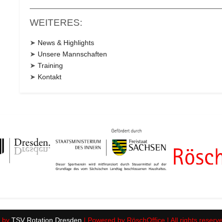
WEITERES:
➤
News & Highlights
➤
Unsere Mannschaften
➤
Training
➤
Kontakt
 by
TSV Rotation Dresden
| Powered by RöschOffice | All rights reserv