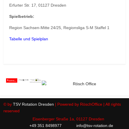
Erfurter Str. 17, 01127 Dresden
Spielbetrieb:
Region Sachsen-Mitte 24/25, Regionsliga S-M Staffel 1
Tabelle und Spielplan
© by
TSV Rotation Dresden
| Powered by RöschOffice | All rights
reserved
Eisenberger Straße 1a, 01127 Dresden
+49 351 8498977
info@tsv-rotation.de