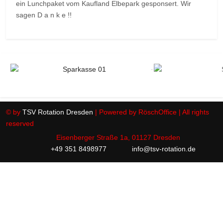
ein Lunchpaket vom Kaufland Elbepark gesponsert. Wir
sagen D a n k e !!
© by
TSV Rotation Dresden
| Powered by RöschOffice | All rights
reserved
Eisenberger Straße 1a, 01127 Dresden
+49 351 8498977
info@tsv-rotation.de